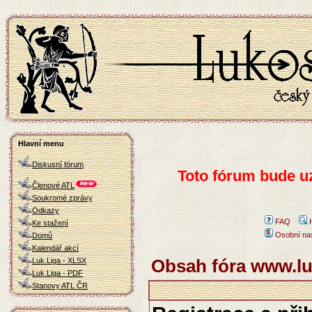
Hlavní menu
Diskusní fórum
Toto fórum bude u
Členové ATL
Soukromé zprávy
Odkazy
FAQ
Ke stažení
Osobní na
Domů
Kalendář akcí
Obsah fóra www.lu
Luk.Liga - XLSX
Luk.Liga - PDF
Stanovy ATL ČR