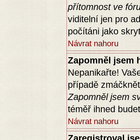
přítomnost ve fór
viditelní jen pro 
počítáni jako skryt
Návrat nahoru
Zapomněl jsem h
Nepanikařte! Vaš
případě zmáčkněte
Zapomněl jsem sv
téměř ihned budet
Návrat nahoru
Zaregistroval js