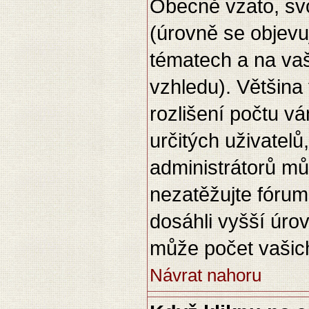
Obecně vzato, sv
(úrovně se objev
tématech a na vaš
vzhledu). Většina
rozlišení počtu vá
určitých uživatel
administrátorů mů
nezatěžujte fórum
dosáhli vyšší úro
může počet vašich
Návrat nahoru