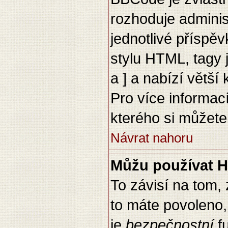
rozhoduje adminis
jednotlivé přísp
stylu HTML, tagy 
a ] a nabízí větší
Pro více informac
kterého si můžete
Návrat nahoru
Můžu používat 
To závisí na tom,
to máte povoleno, 
je
bezpečnostní
fu