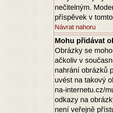
nečitelným. Mode
příspěvek v tomto
Návrat nahoru
Mohu přidávat o
Obrázky se mohou
ačkoliv v současn
nahrání obrázků p
uvést na takový o
na-internetu.cz/m
odkazy na obrázk
není veřejně přís