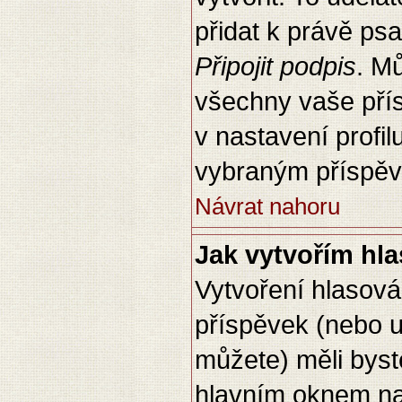
přidat k právě p
Připojit podpis
. M
všechny vaše přís
v nastavení profi
vybraným příspěv
Návrat nahoru
Jak vytvořím hl
Vytvoření hlasová
příspěvek (nebo u
můžete) měli byste
hlavním oknem na