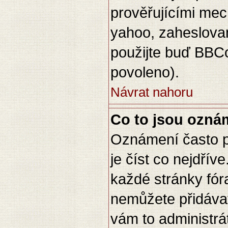
prověřujícími mec
yahoo, zaheslova
použijte buď BBCo
povoleno).
Návrat nahoru
Co to jsou ozná
Oznámení často př
je číst co nejdřív
každé stránky fór
nemůžete přidávat
vám to administrá