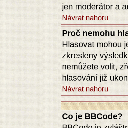
jen moderátor a ad
Návrat nahoru
Proč nemohu hla
Hlasovat mohou je
zkresleny výsledky
nemůžete volit, z
hlasování již uko
Návrat nahoru
Co je BBCode?
BBCode je zvlášt