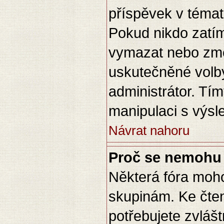
příspěvek v témat
Pokud nikdo zatím
vymazat nebo změn
uskutečněné volby
administrátor. Tí
manipulaci s výsl
Návrat nahoru
Proč se nemohu 
Některá fóra moho
skupinám. Ke čtení
potřebujete zvláš