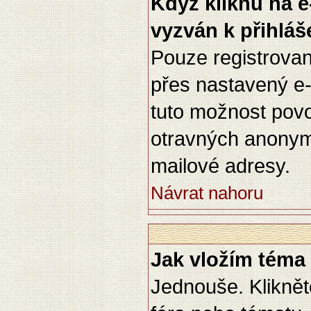
Když kliknu na e
vyzván k přihláš
Pouze registrovan
přes nastavený e-
tuto možnost povol
otravných anonymn
mailové adresy.
Návrat nahoru
Jak vložím téma
Jednouše. Kliknět