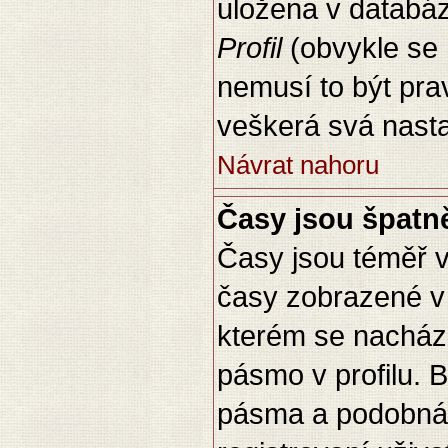
uložena v databáz
Profil
(obvykle se n
nemusí to být pra
veškerá svá nast
Návrat nahoru
Časy jsou špatn
Časy jsou téměř v
časy zobrazené v
kterém se nachází
pásmo v profilu.
pásma a podobná 