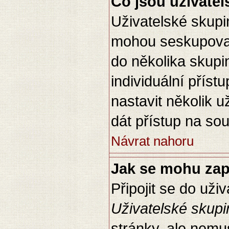
Co jsou uživate
Uživatelské skupin
mohou seskupovat 
do několika skupi
individuální přís
nastavit několik u
dát přístup na so
Návrat nahoru
Jak se mohu zapo
Připojit se do uži
Uživatelské skupi
stránky, ale nemu