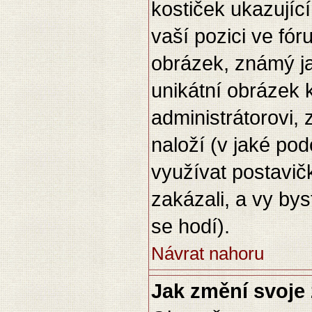
kostiček ukazující,
vaší pozici ve fó
obrázek, známý ja
unikátní obrázek 
administrátorovi, 
naloží (v jaké po
využívat postavičk
zakázali, a vy by
se hodí).
Návrat nahoru
Jak změní svoje