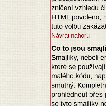
zničení vzhledu č
HTML povoleno, m
tuto volbu zakázat
Návrat nahoru
Co to jsou smajl
Smajlíky, neboli 
které se používají
malého kódu, např
smutný. Kompletn
prohlédnout přes 
se tyto smajlíky 