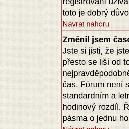
registrovaní uživa
toto je dobrý důvod
Návrat nahoru
Změnil jsem časo
Jste si jisti, že 
přesto se liší od 
nejpravděpodobněj
čas. Fórum není s
standardním a let
hodinový rozdíl.
pásma o jednu hod