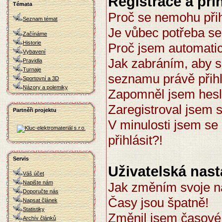
Registrace a při
Témata
Proč se nemohu přih
Seznam témat
Je vůbec potřeba se
Začínáme
Historie
Proč jsem automati
Vybavení
Jak zabráním, aby s
Pravidla
Turnaje
seznamu právě přih
Sportovní a 3D
Názory a polemiky
Zapomněl jsem hesl
Zaregistroval jsem s
Partněři projektu
V minulosti jsem se
přihlásit?!
Servis
Uživatelská nast
Váš účet
Napište nám
Jak změním svoje n
Doporučte nás
Časy jsou špatně!
Napsat článek
Statistiky
Změnil jsem časové 
Archív článků