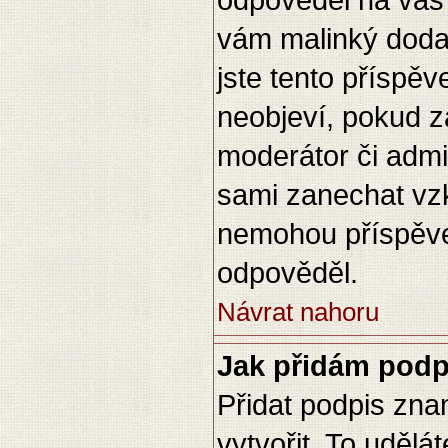
odpověděl na váš 
vám malinký dodat
jste tento příspěv
neobjeví, pokud 
moderátor či admin
sami zanechat vzk
nemohou příspěve
odpověděl.
Návrat nahoru
Jak přidám podp
Přidat podpis zna
vytvořit. To udělá