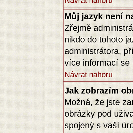
Návrat nahoru
Můj jazyk není 
Zřejmě administrát
nikdo do tohoto ja
administrátora, př
více informací se
Návrat nahoru
Jak zobrazím ob
Možná, že jste zar
obrázky pod uživ
spojený s vaší úr