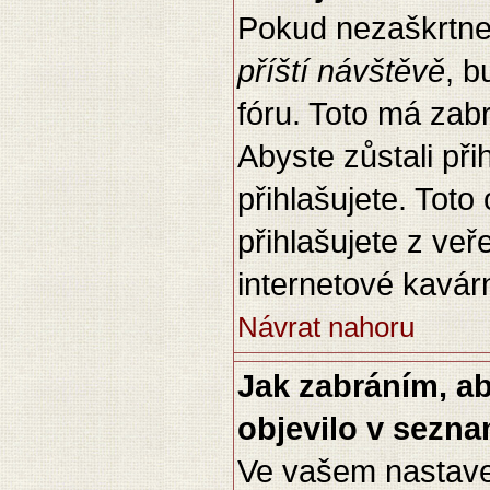
Pokud nezaškrtnet
příští návštěvě
, b
fóru. Toto má zab
Abyste zůstali při
přihlašujete. Tot
přihlašujete z veř
internetové kavárn
Návrat nahoru
Jak zabráním, a
objevilo v sezn
Ve vašem nastave