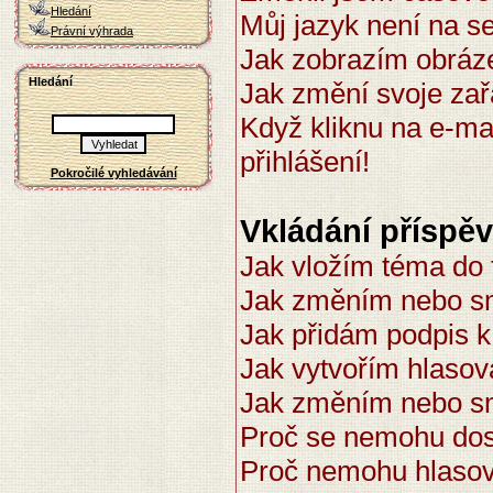
Hledání
Můj jazyk není na 
Právní výhrada
Jak zobrazím obráz
Hledání
Jak změní svoje za
Když kliknu na e-ma
přihlášení!
Pokročilé vyhledávání
Vkládání příspě
Jak vložím téma do 
Jak změním nebo s
Jak přidám podpis 
Jak vytvořím hlasov
Jak změním nebo s
Proč se nemohu dost
Proč nemohu hlasov