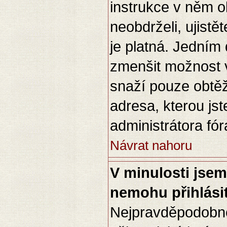
instrukce v něm o
neobdrželi, ujist
je platná. Jedním
zmenšit možnost
snaží pouze obtěžo
adresa, kterou jste
administrátora fór
Návrat nahoru
V minulosti jsem
nemohu přihlási
Nejpravděpodobněj