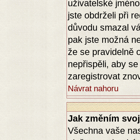
uživatelské jméno 
jste obdrželi při 
důvodu smazal váš
pak jste možná ne
že se pravidelně o
nepřispěli, aby s
zaregistrovat znov
Návrat nahoru
Jak změním svoj
Všechna vaše nast