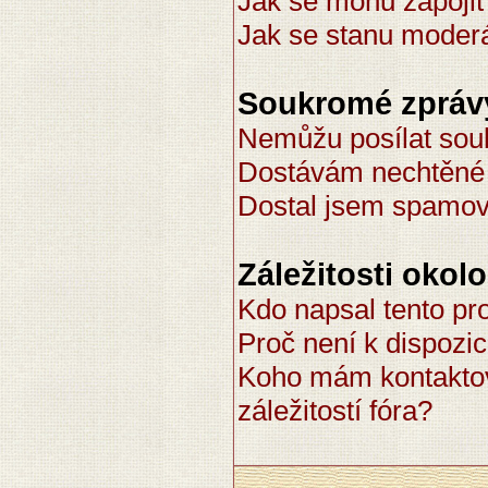
Jak se mohu zapojit
Jak se stanu moder
Soukromé zpráv
Nemůžu posílat sou
Dostávám nechtěné
Dostal jsem spamový
Záležitosti okol
Kdo napsal tento p
Proč není k dispozic
Koho mám kontaktov
záležitostí fóra?