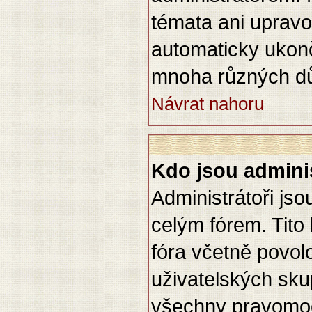
témata ani upravo
automaticky uko
mnoha různých d
Návrat nahoru
Kdo jsou adminis
Administrátoři jso
celým fórem. Tito
fóra včetně povol
uživatelských sku
všechny pravomoc