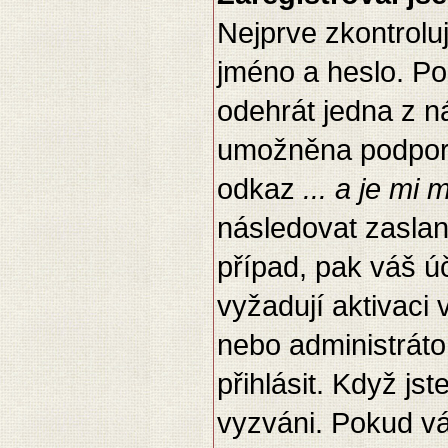
Nejprve zkontrolu
jméno a heslo. Po
odehrát jedna z n
umožněna podpora 
odkaz
... a je mi
následovat zaslan
případ, pak váš ú
vyžadují aktivaci
nebo administráto
přihlásit. Když jst
vyzváni. Pokud vá