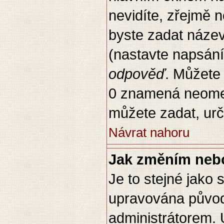
nevidíte, zřejmě 
byste zadat náze
(nastavte napsán
odpověď
. Můžete 
0 znamená neomez
můžete zadat, urču
Návrat nahoru
Jak změním neb
Je to stejné jako
upravována půvo
administrátorem. 