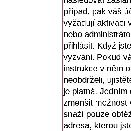
následovat zaslan
případ, pak váš ú
vyžadují aktivaci
nebo administráto
přihlásit. Když jst
vyzváni. Pokud vá
instrukce v něm o
neobdrželi, ujist
je platná. Jedním
zmenšit možnost
snaží pouze obtěžo
adresa, kterou jste