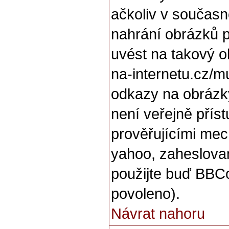
ačkoliv v současn
nahrání obrázků p
uvést na takový o
na-internetu.cz/m
odkazy na obrázk
není veřejně přís
prověřujícími mec
yahoo, zaheslova
použijte buď BBCo
povoleno).
Návrat nahoru