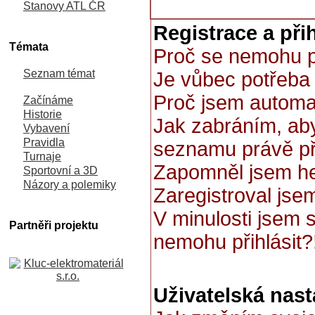
Stanovy ATL ČR
Registrace a při
Témata
Proč se nemohu př
Seznam témat
Je vůbec potřeba 
Proč jsem automa
Začínáme
Historie
Jak zabráním, aby
Vybavení
Pravidla
seznamu právě př
Turnaje
Zapomněl jsem he
Sportovní a 3D
Názory a polemiky
Zaregistroval jsem
V minulosti jsem 
Partněři projektu
nemohu přihlásit?
Uživatelská nast