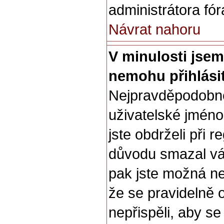
administrátora fór
Návrat nahoru
V minulosti jsem
nemohu přihlási
Nejpravděpodobněj
uživatelské jméno 
jste obdrželi při 
důvodu smazal váš
pak jste možná ne
že se pravidelně o
nepřispěli, aby s