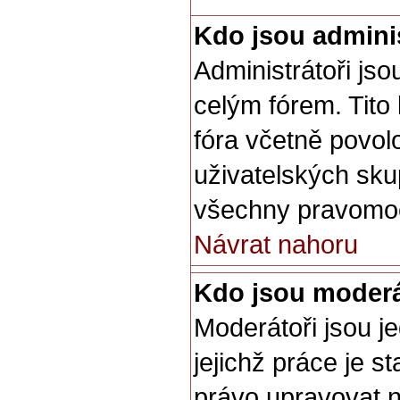
Kdo jsou adminis
Administrátoři jso
celým fórem. Tito
fóra včetně povol
uživatelských sku
všechny pravomoc
Návrat nahoru
Kdo jsou moderá
Moderátoři jsou je
jejichž práce je s
právo upravovat 