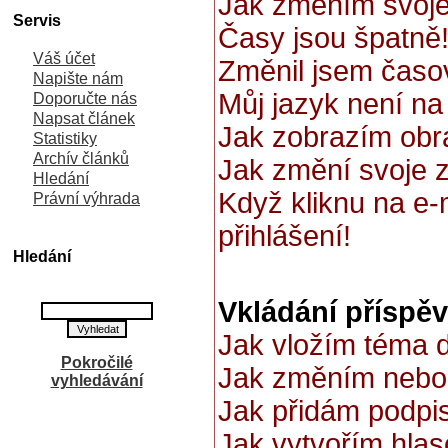
Jak změním svoje
Servis
Časy jsou špatně
Váš účet
Změnil jsem časov
Napište nám
Můj jazyk není n
Doporučte nás
Napsat článek
Jak zobrazím obr
Statistiky
Archív článků
Jak změní svoje 
Hledání
Když kliknu na e-
Právní výhrada
přihlášení!
Hledání
Vkládání příspě
Jak vložím téma d
Pokročilé
Jak změním nebo
vyhledávání
Jak přidám podpi
Jak vytvořím hla