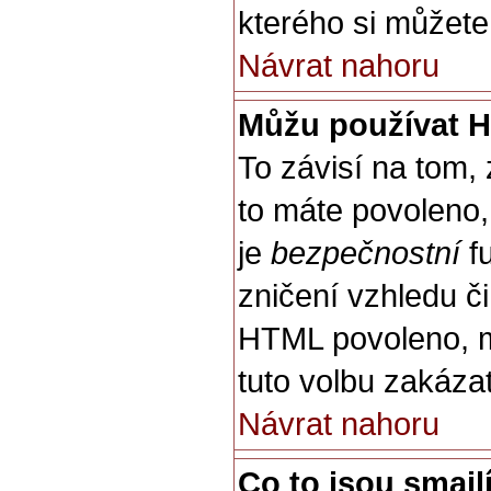
kterého si můžete
Návrat nahoru
Můžu používat 
To závisí na tom,
to máte povoleno, 
je
bezpečnostní
fu
zničení vzhledu č
HTML povoleno, m
tuto volbu zakázat
Návrat nahoru
Co to jsou smajl