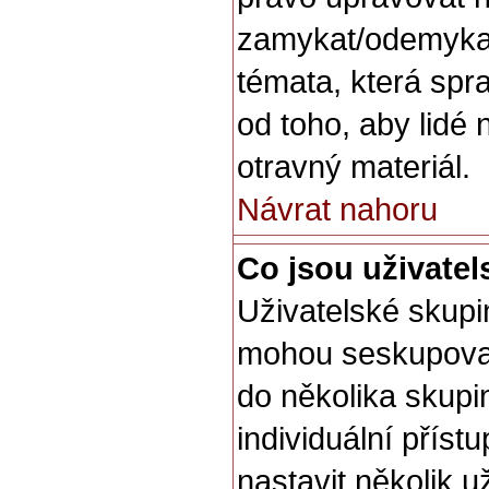
zamykat/odemykat
témata, která spr
od toho, aby lidé 
otravný materiál.
Návrat nahoru
Co jsou uživate
Uživatelské skupin
mohou seskupovat 
do několika skupi
individuální přís
nastavit několik u