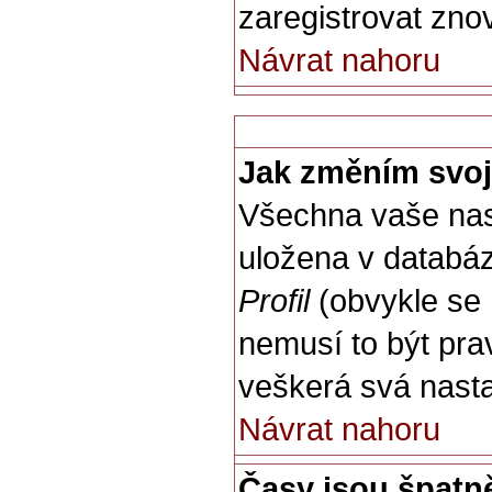
zaregistrovat znov
Návrat nahoru
Jak změním svoj
Všechna vaše nast
uložena v databáz
Profil
(obvykle se n
nemusí to být pra
veškerá svá nast
Návrat nahoru
Časy jsou špatn