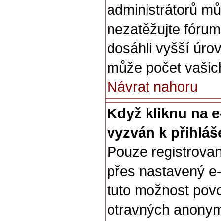
administrátorů mů
nezatěžujte fórum
dosáhli vyšší úro
může počet vašich
Návrat nahoru
Když kliknu na e
vyzván k přihláš
Pouze registrovan
přes nastavený e-
tuto možnost povol
otravných anonymn