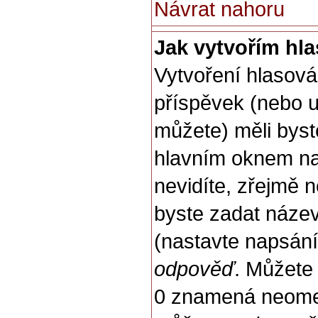
Návrat nahoru
Jak vytvořím hl
Vytvoření hlasová
příspěvek (nebo u
můžete) měli byste
hlavním oknem na
nevidíte, zřejmě 
byste zadat náze
(nastavte napsán
odpověď
. Můžete 
0 znamená neomez