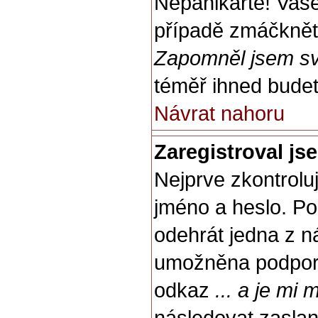
Nepanikařte! Vaš
případě zmáčkněte
Zapomněl jsem sv
téměř ihned budet
Návrat nahoru
Zaregistroval js
Nejprve zkontrolu
jméno a heslo. Po
odehrát jedna z n
umožněna podpora 
odkaz
... a je mi