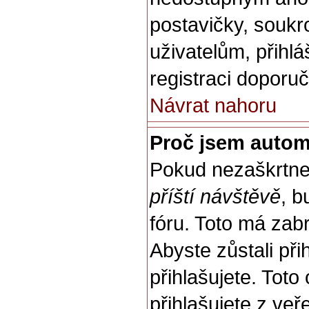
postavičky, soukr
uživatelům, přihlá
registraci doporuč
Návrat nahoru
Proč jsem autom
Pokud nezaškrtnet
příští návštěvě
, b
fóru. Toto má zab
Abyste zůstali při
přihlašujete. Tot
přihlašujete z veř