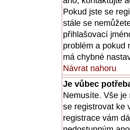
ano, kontaktujte a
Pokud jste se regis
stále se nemůžete 
přihlašovací jmén
problém a pokud n
má chybné nastav
Návrat nahoru
Je vůbec potřeba
Nemusíte. Vše je n
se registrovat ke
registrace vám dá
nedostupným anon