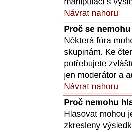
manipulaci s výsl
Návrat nahoru
Proč se nemohu 
Některá fóra moho
skupinám. Ke čtení
potřebujete zvláš
jen moderátor a ad
Návrat nahoru
Proč nemohu hla
Hlasovat mohou je
zkresleny výsledky