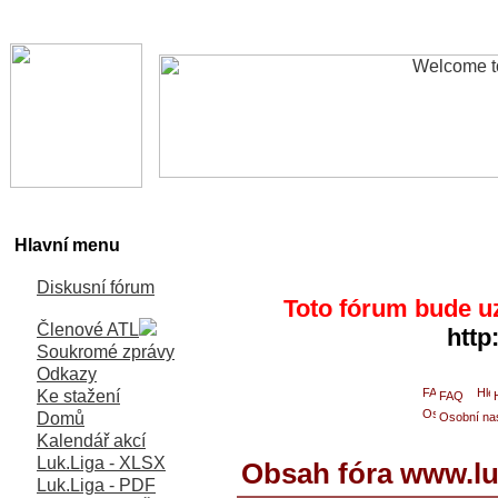
Hlavní menu
Diskusní fórum
Toto fórum bude u
Členové ATL
http
Soukromé zprávy
Odkazy
Ke stažení
FAQ
Domů
Osobní na
Kalendář akcí
Luk.Liga - XLSX
Obsah fóra www.lu
Luk.Liga - PDF