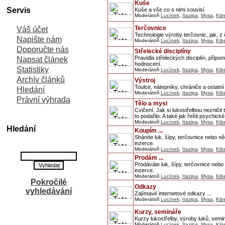
Kuše
Servis
Kuše a vše co s nimi souvisí
Moderátoři
Lucínek
,
Itazipa
,
Mysa
,
Kib
Terčovnice
Váš účet
Technologie výroby terčovnic, jak, z
Napište nám
Moderátoři
Lucínek
,
Itazipa
,
Mysa
,
Kib
Doporučte nás
Střelecké disciplíny
Pravidla střeleckých disciplín, přip
Napsat článek
hodnocení.
Statistiky
Moderátoři
Lucínek
,
Itazipa
,
Mysa
,
Kib
Archív článků
Výstroj
Toulce, nátepníky, chrániče a ostatn
Hledání
Moderátoři
Lucínek
,
Itazipa
,
Mysa
,
Kib
Právní výhrada
Tělo a mysl
Cvičení. Jak si lukostřelbou nezničit
to podařilo. A také jak řešit psychick
Moderátoři
Lucínek
,
Itazipa
,
Mysa
,
Kib
Hledání
Koupím ...
Sháníte luk, šípy, terčovnice nebo
inzerce.
Moderátoři
Lucínek
,
Itazipa
,
Mysa
,
Kib
Prodám ...
Prodáváte luk, šípy, terčovnice ne
inzerce.
Moderátoři
Lucínek
,
Itazipa
,
Mysa
,
Kib
Pokročilé
Odkazy
vyhledávání
Zajímavé internetové odkazy ...
Moderátoři
Lucínek
,
Itazipa
,
Mysa
,
Kib
Kurzy, semináře
Kurzy lukostřelby, výroby luků, sem
Moderátoři
Lucínek
,
Itazipa
,
Mysa
,
Kib