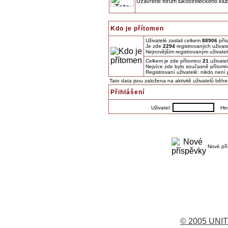
Uzavřené fórum lukostřeleckého klu
Kdo je přítomen
Uživatelé zaslali celkem
88906
přís
Je zde
2294
registrovaných uživate
Nejnovějším registrovaným uživate
Celkem je zde přítomno
21
uživate
Nejvíce zde bylo současně přítom
Registrovaní uživatelé: nikdo není
Tato data jsou založena na aktivitě uživatelů běh
Přihlášení
Uživatel:
Hes
Nové př
© 2005 UNIT