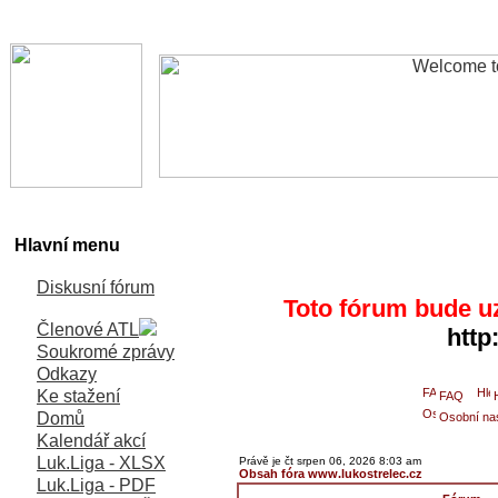
Hlavní menu
Diskusní fórum
Toto fórum bude u
Členové ATL
http
Soukromé zprávy
Odkazy
Ke stažení
FAQ
Domů
Osobní na
Kalendář akcí
Luk.Liga - XLSX
Právě je čt srpen 06, 2026 8:03 am
Obsah fóra www.lukostrelec.cz
Luk.Liga - PDF