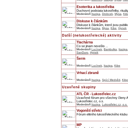
Esoterika a lukostřelba
Duchovní podstata lukostřelby, rituály
Moderátoři
Itazipa
,
Drobcek
,
Mysa
,
Kib
Diskuse k článkům
Diskuse k článkům, které jsou publik
Moderátoři
Itazipa
,
Mysa
,
Kibe
,
Hynek
Další (nelukostřelecké) aktivity
Tlachárna
Co se jinam nevešlo ...
Moderátoři
Lucínek
,
Bambulka
,
Itazipa
SanDuro
,
Hynek
Šerm
Moderátoři
Lucínek
,
Itazipa
,
Kibe
Vrhací zbraně
Moderátoři
Itazipa
,
Spící Medvěd
,
Kibe
Uzavřené skupiny
ATL ČR - Lukostřelec.cz
Uzavřené fórum pro všechny členy As
Lukostřelec.cz, o.s.
Moderátoři
Itazipa
,
Lukostřelec.cz, o.s.
Vogonští střelci
Fórum elitního lukostřeleckého klubu 
MP