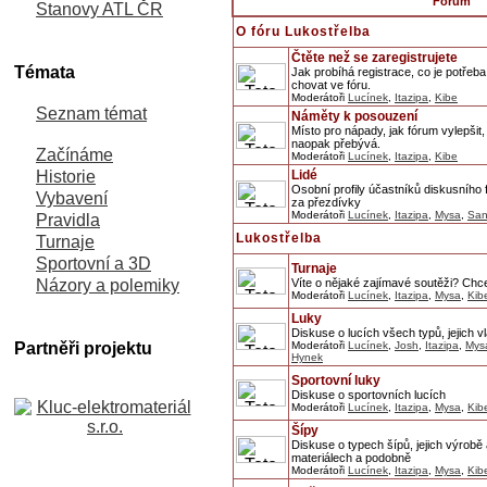
Fórum
Stanovy ATL ČR
O fóru Lukostřelba
Čtěte než se zaregistrujete
Témata
Jak probíhá registrace, co je potřeba v
chovat ve fóru.
Moderátoři
Lucínek
,
Itazipa
,
Kibe
Seznam témat
Náměty k posouzení
Místo pro nápady, jak fórum vylepšit,
naopak přebývá.
Začínáme
Moderátoři
Lucínek
,
Itazipa
,
Kibe
Historie
Lidé
Osobní profily účastníků diskusního f
Vybavení
za přezdívky
Moderátoři
Lucínek
,
Itazipa
,
Mysa
,
San
Pravidla
Lukostřelba
Turnaje
Sportovní a 3D
Turnaje
Názory a polemiky
Víte o nějaké zajímavé soutěži? Chce
Moderátoři
Lucínek
,
Itazipa
,
Mysa
,
Kib
Luky
Diskuse o lucích všech typů, jejich v
Partněři projektu
Moderátoři
Lucínek
,
Josh
,
Itazipa
,
Mys
Hynek
Sportovní luky
Diskuse o sportovních lucích
Moderátoři
Lucínek
,
Itazipa
,
Mysa
,
Kib
Šípy
Diskuse o typech šípů, jejich výrob
materiálech a podobně
Moderátoři
Lucínek
,
Itazipa
,
Mysa
,
Kib