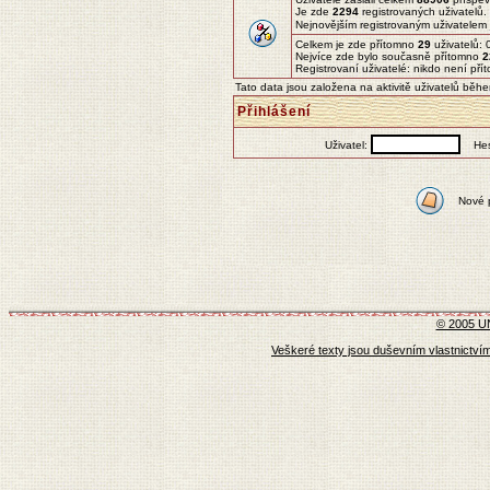
Je zde
2294
registrovaných uživatelů.
Nejnovějším registrovaným uživatelem
Celkem je zde přítomno
29
uživatelů: 
Nejvíce zde bylo současně přítomno
2
Registrovaní uživatelé: nikdo není pří
Tato data jsou založena na aktivitě uživatelů běh
Přihlášení
Uživatel:
Hes
Nové 
© 2005 U
Veškeré texty jsou duševním vlastnictvím