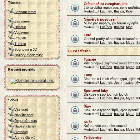
Témata
Čtěte než se zaregistrujete
Jak probíhá registrace, co je potřeba v
Lucínek
Itazipa
Kibe
Moderátoři
,
,
Seznam témat
Náměty k posouzení
Začínáme
Místo pro nápady, jak fórum vylepšit
Historie
Lucínek
Itazipa
Kibe
Moderátoři
,
,
Vybavení
Lidé
Pravidla
Osobní profily účastníků diskusního 
Lucínek
Itazipa
Mysa
S
Moderátoři
,
,
,
Turnaje
Sportovní a 3D
Lukostřelba
Názory a polemiky
Turnaje
Víte o nějaké zajímavé soutěži? Chce
Lucínek
Itazipa
Mysa
Ki
Moderátoři
,
,
,
Partněři projektu
Luky
Diskuse o lucích všech typů, jejich v
Lucínek
Josh
Itazipa
My
Moderátoři
,
,
,
Sportovní luky
Diskuse o sportovních lucích
Lucínek
Itazipa
Mysa
Ki
Moderátoři
,
,
,
Servis
Šípy
Váš účet
Diskuse o typech šípů, jejich výrob
Lucínek
Itazipa
Mysa
Ki
Moderátoři
,
,
,
Napište nám
Doporučte nás
Kuše
Kuše a vše co s nimi souvisí
Napsat článek
Lucínek
Itazipa
Mysa
Ki
Moderátoři
,
,
,
Statistiky
Archív článků
Terčovnice