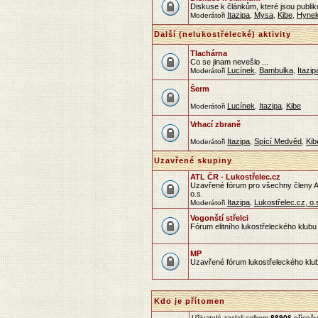
Diskuse k článkům, které jsou publik
Itazipa
Mysa
Kibe
Hyne
Moderátoři
,
,
,
Další (nelukostřelecké) aktivity
Tlachárna
Co se jinam nevešlo ...
Lucínek
Bambulka
Itazip
Moderátoři
,
,
Šerm
Lucínek
Itazipa
Kibe
Moderátoři
,
,
Vrhací zbraně
Itazipa
Spící Medvěd
Kib
Moderátoři
,
,
Uzavřené skupiny
ATL ČR - Lukostřelec.cz
Uzavřené fórum pro všechny členy As
o.s.
Itazipa
Lukostřelec.cz, o.
Moderátoři
,
Vogonští střelci
Fórum elitního lukostřeleckého klubu 
MP
Uzavřené fórum lukostřeleckého klu
Kdo je přítomen
Uživatelé zaslali celkem
88906
příspěv