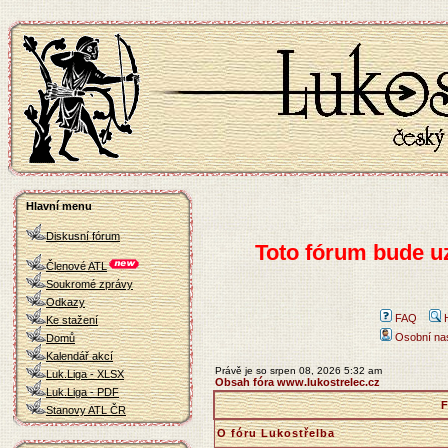
Hlavní menu
Diskusní fórum
Toto fórum bude u
Členové ATL
Soukromé zprávy
Odkazy
FAQ
Ke stažení
Osobní na
Domů
Kalendář akcí
Právě je so srpen 08, 2026 5:32 am
Luk.Liga - XLSX
Obsah fóra www.lukostrelec.cz
Luk.Liga - PDF
F
Stanovy ATL ČR
O fóru Lukostřelba