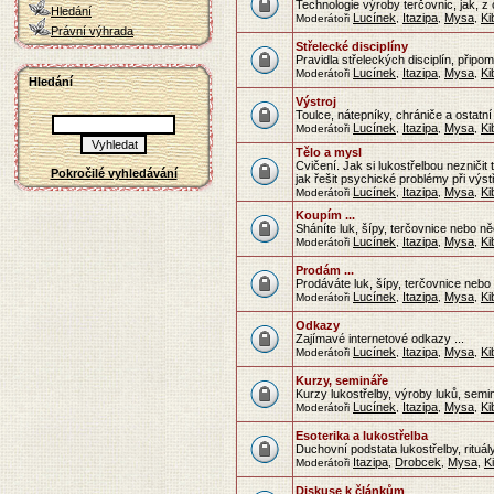
Technologie výroby terčovnic, jak, z
Hledání
Lucínek
Itazipa
Mysa
Ki
Moderátoři
,
,
,
Právní výhrada
Střelecké disciplíny
Pravidla střeleckých disciplín, přip
Lucínek
Itazipa
Mysa
Ki
Moderátoři
,
,
,
Hledání
Výstroj
Toulce, nátepníky, chrániče a ostatn
Lucínek
Itazipa
Mysa
Ki
Moderátoři
,
,
,
Tělo a mysl
Cvičení. Jak si lukostřelbou nezničit 
Pokročilé vyhledávání
jak řešit psychické problémy při výst
Lucínek
Itazipa
Mysa
Ki
Moderátoři
,
,
,
Koupím ...
Sháníte luk, šípy, terčovnice nebo 
Lucínek
Itazipa
Mysa
Ki
Moderátoři
,
,
,
Prodám ...
Prodáváte luk, šípy, terčovnice ne
Lucínek
Itazipa
Mysa
Ki
Moderátoři
,
,
,
Odkazy
Zajímavé internetové odkazy ...
Lucínek
Itazipa
Mysa
Ki
Moderátoři
,
,
,
Kurzy, semináře
Kurzy lukostřelby, výroby luků, sem
Lucínek
Itazipa
Mysa
Ki
Moderátoři
,
,
,
Esoterika a lukostřelba
Duchovní podstata lukostřelby, rituály
Itazipa
Drobcek
Mysa
K
Moderátoři
,
,
,
Diskuse k článkům