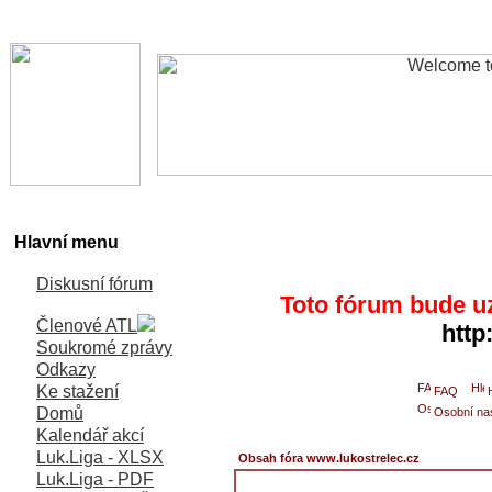
Hlavní menu
Diskusní fórum
Toto fórum bude u
Členové ATL
http
Soukromé zprávy
Odkazy
Ke stažení
FAQ
Domů
Osobní na
Kalendář akcí
Luk.Liga - XLSX
Obsah fóra www.lukostrelec.cz
Luk.Liga - PDF