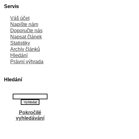
Servis
Váš účet
Napište nám
Doporučte nás
Napsat článek
Statistiky
Archív článků
Hledání
Právní výhrada
Hledání
Pokročilé
vyhledávání