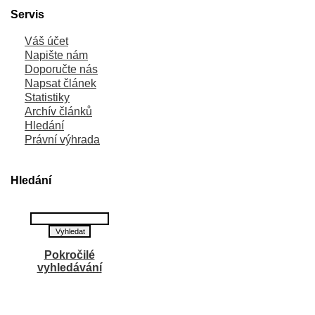
Servis
Váš účet
Napište nám
Doporučte nás
Napsat článek
Statistiky
Archív článků
Hledání
Právní výhrada
Hledání
Pokročilé
vyhledávání