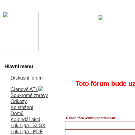
Hlavní menu
Diskusní fórum
Toto fórum bude uz
Členové ATL
Soukromé zprávy
Odkazy
Ke stažení
Domů
Obsah fóra www.lukostrelec.cz
Kalendář akcí
Luk.Liga - XLSX
Luk.Liga - PDF