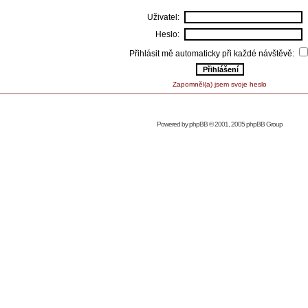
Uživatel:
Heslo:
Přihlásit mě automaticky při každé návštěvě:
Zapomněl(a) jsem svoje heslo
Powered by
phpBB
© 2001, 2005 phpBB Group