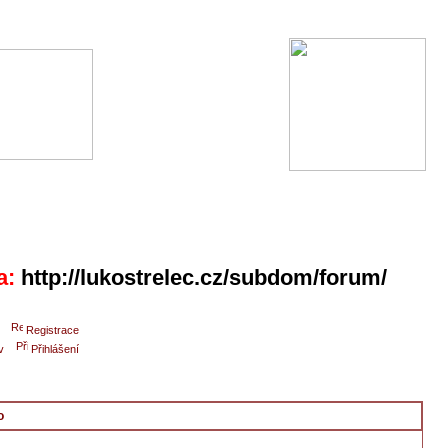
a:
http://lukostrelec.cz/subdom/forum/
Registrace
v
Přihlášení
o