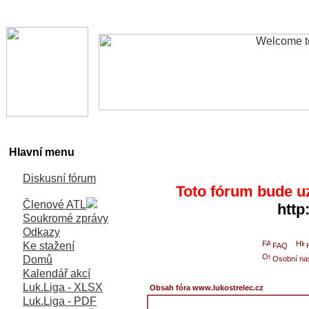
Hlavní menu
Diskusní fórum
Toto fórum bude u
Členové ATL
http
Soukromé zprávy
Odkazy
Ke stažení
FAQ
Domů
Osobní na
Kalendář akcí
Luk.Liga - XLSX
Obsah fóra www.lukostrelec.cz
Luk.Liga - PDF