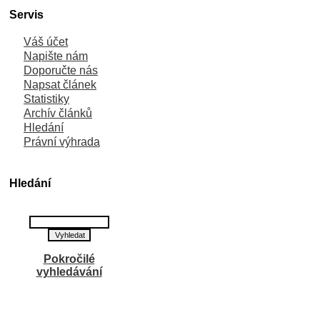
Servis
Váš účet
Napište nám
Doporučte nás
Napsat článek
Statistiky
Archív článků
Hledání
Právní výhrada
Hledání
Pokročilé
vyhledávání