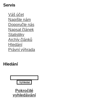
Servis
Váš účet
Napište nám
Doporučte nás
Napsat článek
Statistiky
Archív článků
Hledání
Právní výhrada
Hledání
Pokročilé
vyhledávání