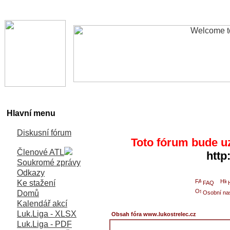
Hlavní menu
Diskusní fórum
Toto fórum bude u
Členové ATL
http
Soukromé zprávy
Odkazy
Ke stažení
FAQ
Domů
Osobní na
Kalendář akcí
Luk.Liga - XLSX
Obsah fóra www.lukostrelec.cz
Luk.Liga - PDF