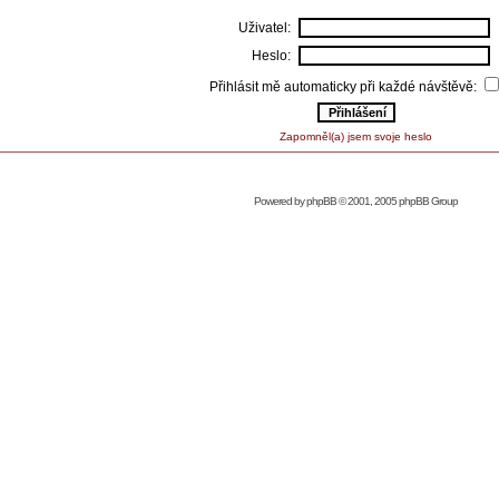
Uživatel:
Heslo:
Přihlásit mě automaticky při každé návštěvě:
Zapomněl(a) jsem svoje heslo
Powered by
phpBB
© 2001, 2005 phpBB Group