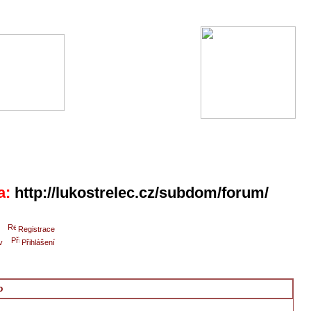
a:
http://lukostrelec.cz/subdom/forum/
Registrace
v
Přihlášení
o