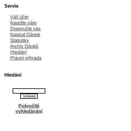
Servis
Váš účet
Napište nám
Doporučte nás
Napsat článek
Statistiky
Archív článků
Hledání
Právní výhrada
Hledání
Pokročilé
vyhledávání