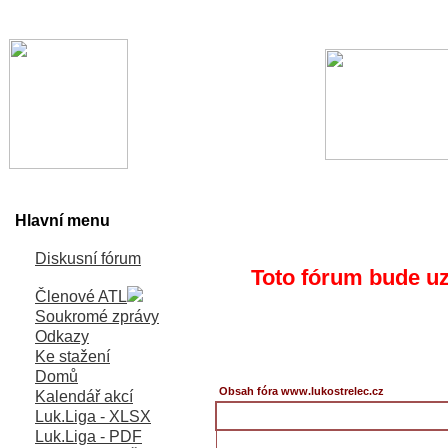
Hlavní menu
Diskusní fórum
Toto fórum bude uz
Členové ATL
Soukromé zprávy
Odkazy
Ke stažení
Domů
Obsah fóra www.lukostrelec.cz
Kalendář akcí
Luk.Liga - XLSX
Luk.Liga - PDF