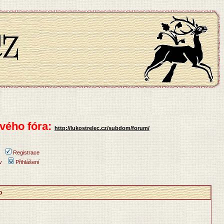
vého fóra:
http://lukostrelec.cz/subdom/forum/
Registrace
v
Přihlášení
o