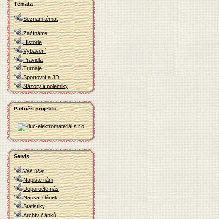
Témata
Seznam témat
Začínáme
Historie
Vybavení
Pravidla
Turnaje
Sportovní a 3D
Názory a polemiky
Partněři projektu
Servis
Váš účet
Napište nám
Doporučte nás
Napsat článek
Statistiky
Archív článků