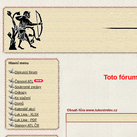
Hlavní menu
Diskusní fórum
Toto fóru
Členové ATL
Soukromé zprávy
Odkazy
Ke stažení
Domů
Kalendář akcí
Obsah fóra www.lukostrelec.cz
Luk.Liga - XLSX
Luk.Liga - PDF
Stanovy ATL ČR