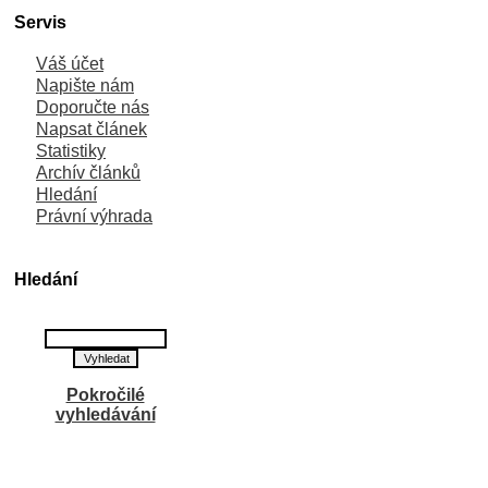
Servis
Váš účet
Napište nám
Doporučte nás
Napsat článek
Statistiky
Archív článků
Hledání
Právní výhrada
Hledání
Pokročilé
vyhledávání