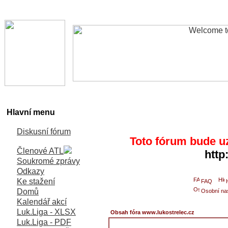
Hlavní menu
Diskusní fórum
Toto fórum bude u
Členové ATL
http
Soukromé zprávy
Odkazy
Ke stažení
FAQ
Domů
Osobní na
Kalendář akcí
Luk.Liga - XLSX
Obsah fóra www.lukostrelec.cz
Luk.Liga - PDF