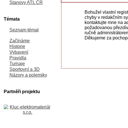
Stanovy ATL ČR
Bohužel vlastní regis
chyby v redakčním sys
Témata
kontaktujte mne na 
požadovanou přezdívk
Seznam témat
ručně administrátore
Děkujeme za pochop
Začínáme
Historie
Vybavení
Pravidla
Turnaje
Sportovní a 3D
Názory a polemiky
Partněři projektu