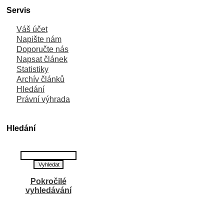
Servis
Váš účet
Napište nám
Doporučte nás
Napsat článek
Statistiky
Archív článků
Hledání
Právní výhrada
Hledání
Pokročilé
vyhledávání