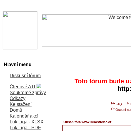
Hlavní menu
Diskusní fórum
Toto fórum bude u
Členové ATL
http
Soukromé zprávy
Odkazy
Ke stažení
FAQ
Domů
Osobní na
Kalendář akcí
Luk.Liga - XLSX
Obsah fóra www.lukostrelec.cz
Luk.Liga - PDF