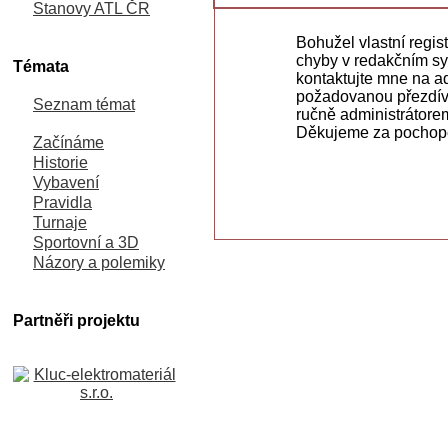
Stanovy ATL ČR
Bohužel vlastní regis
chyby v redakčním sys
Témata
kontaktujte mne na 
požadovanou přezdívk
Seznam témat
ručně administrátore
Děkujeme za pochop
Začínáme
Historie
Vybavení
Pravidla
Turnaje
Sportovní a 3D
Názory a polemiky
Partněři projektu