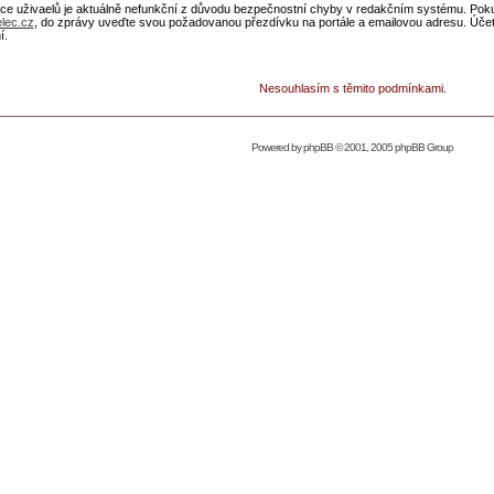
ace uživaelů je aktuálně nefunkční z důvodu bezpečnostní chyby v redakčním systému. Pokud 
lec.cz
, do zprávy uveďte svou požadovanou přezdívku na portále a emailovou adresu. Úče
í.
Nesouhlasím s těmito podmínkami.
Powered by
phpBB
© 2001, 2005 phpBB Group