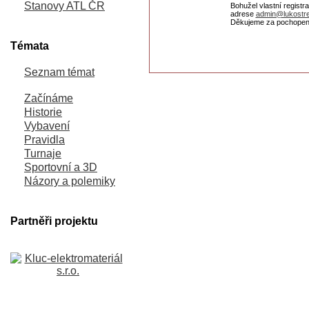
Stanovy ATL ČR
Bohužel vlastní registr
adrese
admin@lukostre
Děkujeme za pochopen
Témata
Seznam témat
Začínáme
Historie
Vybavení
Pravidla
Turnaje
Sportovní a 3D
Názory a polemiky
Partněři projektu