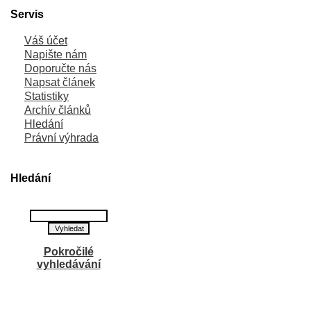
Servis
Váš účet
Napište nám
Doporučte nás
Napsat článek
Statistiky
Archív článků
Hledání
Právní výhrada
Hledání
Pokročilé
vyhledávání