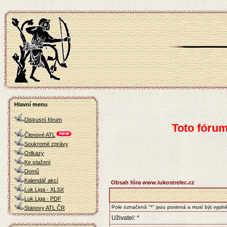
Hlavní menu
Diskusní fórum
Toto fóru
Členové ATL
Soukromé zprávy
Odkazy
Ke stažení
Domů
Kalendář akcí
Obsah fóra www.lukostrelec.cz
Luk.Liga - XLSX
Luk.Liga - PDF
Pole označená "*" jsou povinná a musí být vypl
Stanovy ATL ČR
Uživatel: *