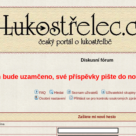
Diskusní fórum
m bude uzamčeno, své příspěvky pište do no
FAQ
Hledat
Seznam uživatelů
Uživatelské skupiny
Osobní nastavení
Přihlásit se pro kontrolu soukromých zprá
Zašlete mi nové heslo
něna