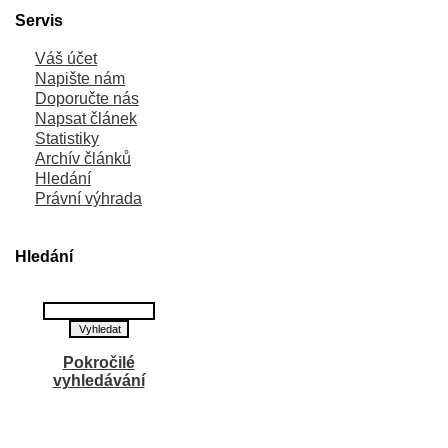
Servis
Váš účet
Napište nám
Doporučte nás
Napsat článek
Statistiky
Archív článků
Hledání
Právní výhrada
Hledání
Pokročilé
vyhledávání