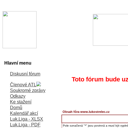
Hlavní menu
Diskusní fórum
Toto fórum bude uz
Členové ATL
Soukromé zprávy
Odkazy
Ke stažení
Domů
Obsah fóra www.lukostrelec.cz
Kalendář akcí
Luk.Liga - XLSX
Luk.Liga - PDF
Pole označená "*" jsou povinná a musí být vypl