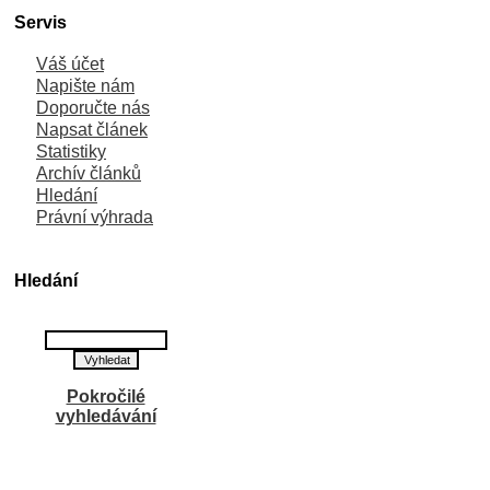
Servis
Váš účet
Napište nám
Doporučte nás
Napsat článek
Statistiky
Archív článků
Hledání
Právní výhrada
Hledání
Pokročilé
vyhledávání