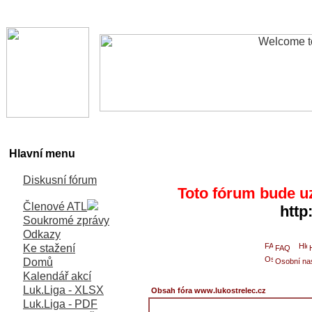
Hlavní menu
Diskusní fórum
Toto fórum bude u
Členové ATL
http
Soukromé zprávy
Odkazy
Ke stažení
FAQ
Domů
Osobní na
Kalendář akcí
Luk.Liga - XLSX
Obsah fóra www.lukostrelec.cz
Luk.Liga - PDF