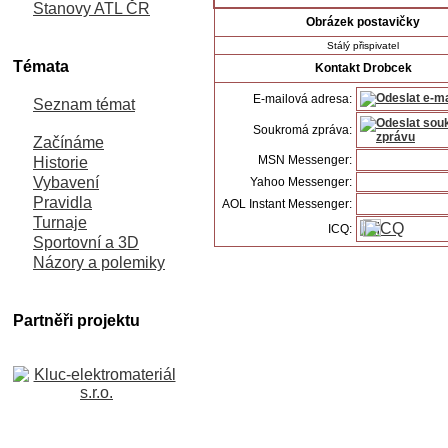
Stanovy ATL ČR
Obrázek postavičky
Stálý přispivatel
Témata
Kontakt Drobcek
E-mailová adresa:
Seznam témat
Soukromá zpráva:
Začínáme
MSN Messenger:
Historie
Vybavení
Yahoo Messenger:
Pravidla
AOL Instant Messenger:
Turnaje
ICQ:
Sportovní a 3D
Názory a polemiky
Partněři projektu