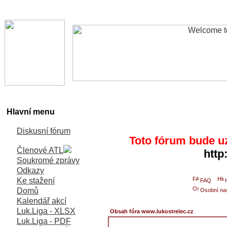
Hlavní menu
Diskusní fórum
Toto fórum bude u
Členové ATL
http
Soukromé zprávy
Odkazy
Ke stažení
FAQ
Domů
Osobní na
Kalendář akcí
Luk.Liga - XLSX
Obsah fóra www.lukostrelec.cz
Luk.Liga - PDF