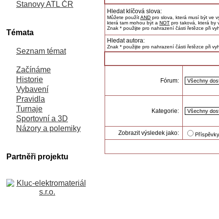
Stanovy ATL ČR
Hledat klíčová slova:
Můžete použít
AND
pro slova, která musí být ve 
která tam mohou být a
NOT
pro taková, která by 
Znak * použijte pro nahrazení části řetězce při vy
Témata
Hledat autora:
Znak * použijte pro nahrazení části řetězce při v
Seznam témat
Začínáme
Historie
Fórum:
Vybavení
Pravidla
Turnaje
Kategorie:
Sportovní a 3D
Názory a polemiky
Zobrazit výsledek jako:
Příspěvk
Partněři projektu