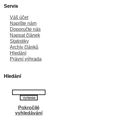
Servis
Váš účet
Napište nám
Doporučte nás
Napsat článek
Statistiky
Archív článků
Hledání
Právní výhrada
Hledání
Pokročilé
vyhledávání