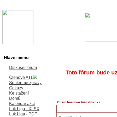
Hlavní menu
Diskusní fórum
Toto fórum bude uz
Členové ATL
Soukromé zprávy
Odkazy
Ke stažení
Domů
Obsah fóra www.lukostrelec.cz
Kalendář akcí
Luk.Liga - XLSX
Luk.Liga - PDF