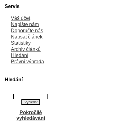
Servis
Váš účet
Napište nám
Doporučte nás
Napsat článek
Statistiky
Archív článků
Hledání
Právní výhrada
Hledání
Pokročilé
vyhledávání