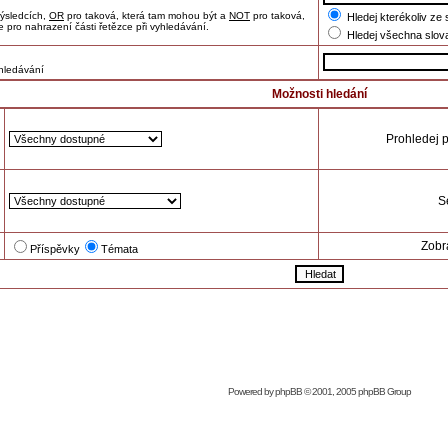
výsledcích,
OR
pro taková, která tam mohou být a
NOT
pro taková,
Hledej kterékoliv ze 
e pro nahrazení části řetězce při vyhledávání.
Hledej všechna slov
yhledávání
Možnosti hledání
Prohledej 
Se
Zobr
Příspěvky
Témata
Powered by
phpBB
© 2001, 2005 phpBB Group