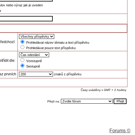
slov nebo výraz jak je uveden
a
předchozí:
Prohledávat název tématu a text příspěvku
Prohledávat pouze text příspěvku
třídit dle:
Vzestupně
Sestupně
az prvních
znaků z příspěvku
Časy uváděny v GMT + 2 hodiny
Přejít na:
Forums ©