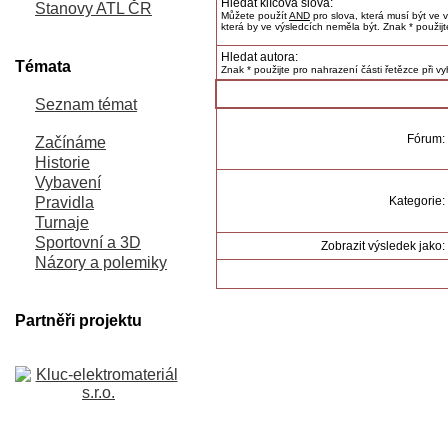
Hledat klíčová slova:
Stanovy ATL ČR
Můžete použít
AND
pro slova, která musí být ve 
která by ve výsledcích neměla být. Znak * použijt
Hledat autora:
Témata
Znak * použijte pro nahrazení části řetězce při v
Seznam témat
Fórum:
Začínáme
Historie
Vybavení
Pravidla
Kategorie:
Turnaje
Sportovní a 3D
Zobrazit výsledek jako:
Názory a polemiky
Partněři projektu