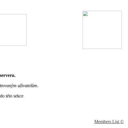
 serveru.
trovaným uživatelům
.
do této sekce
Members List ©