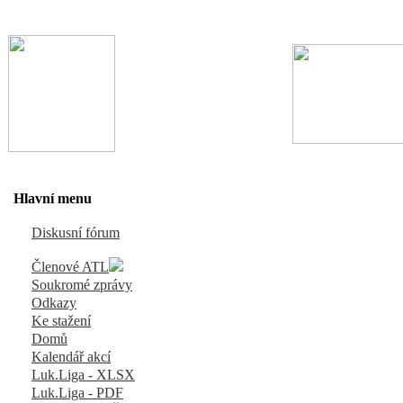
Hlavní menu
Diskusní fórum
Členové ATL
Soukromé zprávy
Odkazy
Ke stažení
Domů
Kalendář akcí
Luk.Liga - XLSX
Luk.Liga - PDF