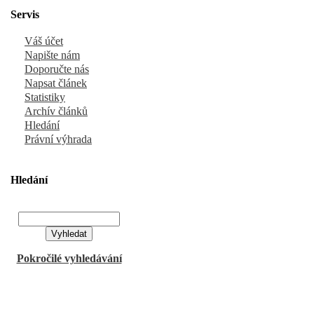
Servis
Váš účet
Napište nám
Doporučte nás
Napsat článek
Statistiky
Archív článků
Hledání
Právní výhrada
Hledání
Pokročilé vyhledávání