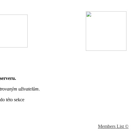
 serveru.
trovaným uživatelům
.
do této sekce
Members List ©