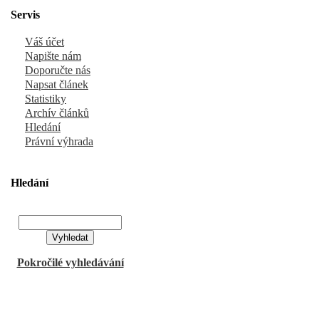
Servis
Váš účet
Napište nám
Doporučte nás
Napsat článek
Statistiky
Archív článků
Hledání
Právní výhrada
Hledání
Pokročilé vyhledávání