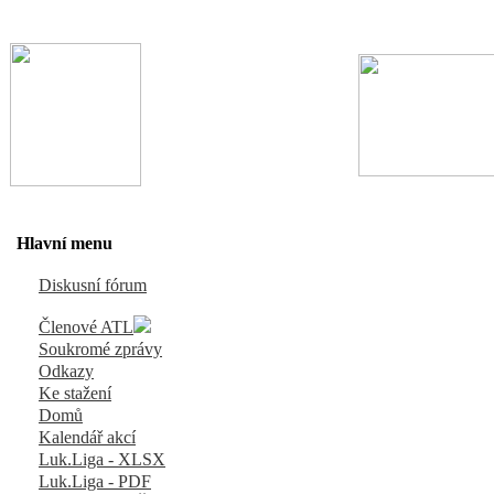
Hlavní menu
Diskusní fórum
Členové ATL
Soukromé zprávy
Odkazy
Ke stažení
Domů
Kalendář akcí
Luk.Liga - XLSX
Luk.Liga - PDF