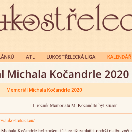
ČLÁNKŮ
ATL
LUKOSTŘELECKÁ LIGA
KALENDÁŘ 
l Michala Kočandrle 2020
Memoriál Michala Kočandrle 2020
11. ročník Memoriálu M. Kočandrle byl zrušen
w.lukostrelcicl.eu/
Michala Kočandrle byl zrušen. ( Ti co již zaplatili, obdrží platbu zpět