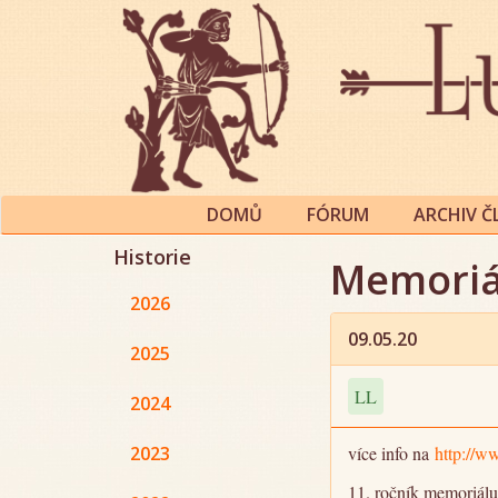
DOMŮ
FÓRUM
ARCHIV 
Historie
Memoriá
2026
09.05.20
2025
LL
2024
2023
více info na
http://ww
11. ročník memoriálu 